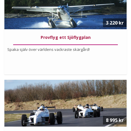
3 220 kr
Provflyg ett Sjöflygplan
Spaka själv över världens vackraste skärgård!
Köp
Läs mer om upplevelsen
8 995 kr