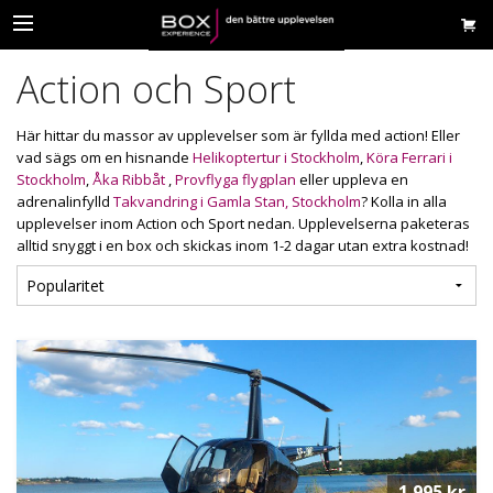
Action och Sport
Här hittar du massor av upplevelser som är fyllda med action! Eller
vad sägs om en hisnande
Helikoptertur i Stockholm
,
Köra Ferrari i
Stockholm
,
Åka Ribbåt
,
Provflyga flygplan
eller uppleva en
adrenalinfylld
Takvandring i Gamla Stan, Stockholm
?
Kolla in alla
upplevelser inom Action och Sport nedan. Upplevelserna paketeras
alltid snyggt i en box och skickas inom 1-2 dagar utan extra kostnad!
1 995 kr