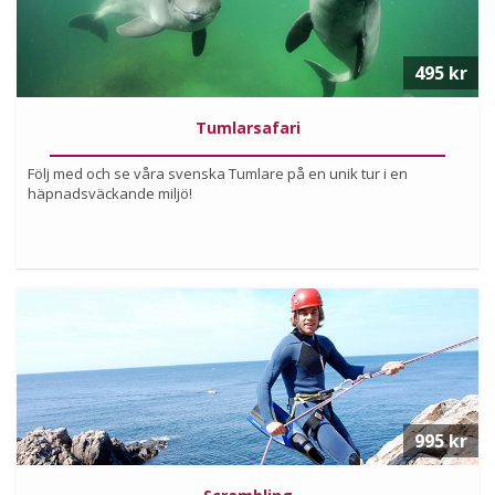
495 kr
Tumlarsafari
Följ med och se våra svenska Tumlare på en unik tur i en
häpnadsväckande miljö!
Köp
Läs mer om upplevelsen
995 kr