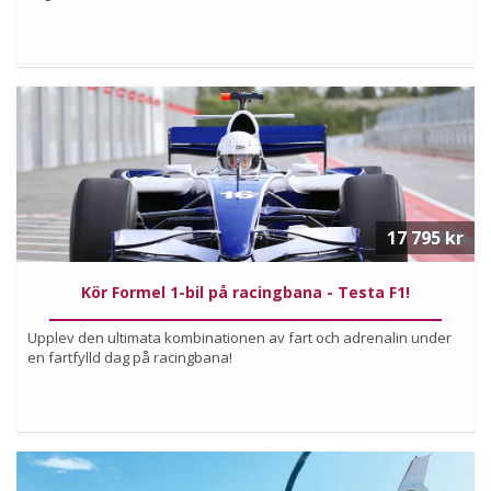
Köp
Läs mer om upplevelsen
17 795 kr
Kör Formel 1-bil på racingbana - Testa F1!
Upplev den ultimata kombinationen av fart och adrenalin under
en fartfylld dag på racingbana!
Köp
Läs mer om upplevelsen