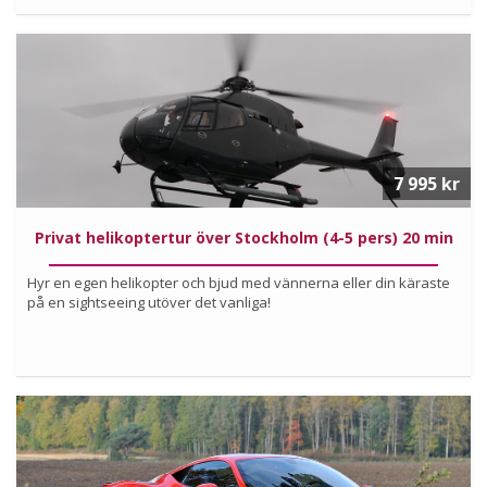
Köp
Läs mer om upplevelsen
7 995 kr
Privat helikoptertur över Stockholm (4-5 pers) 20 min
Hyr en egen helikopter och bjud med vännerna eller din käraste
på en sightseeing utöver det vanliga!
Köp
Läs mer om upplevelsen