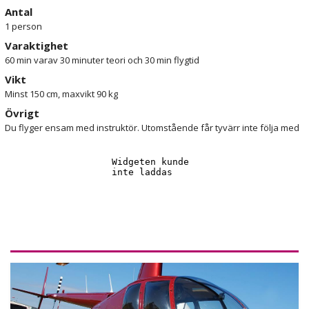
av livet. Kanske är detta till och med början på ett eget helikopter-
Antal
certifikat?
1 person
Köp upplevelsen
Provflyg helikopter i Stockholm
redan idag, till
Varaktighet
dig själv eller för att ge bort som uppskattad present!
60 min varav 30 minuter teori och 30 min flygtid
Vikt
Minst 150 cm, maxvikt 90 kg
Övrigt
Du flyger ensam med instruktör. Utomstående får tyvärr inte följa med