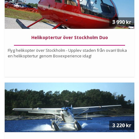
3 990 kr
Helikoptertur över Stockholm Duo
Flyg helikopter över Stockholm - Upplev staden från ovan! Boka
en helikoptertur genom Boxexperience idag!
Köp
Läs mer om upplevelsen
3 220 kr