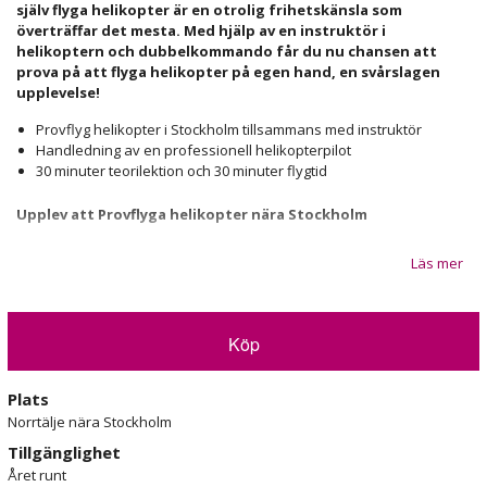
själv flyga helikopter är en otrolig frihetskänsla som
överträffar det mesta. Med hjälp av en instruktör i
helikoptern och dubbelkommando får du nu chansen att
prova på att flyga helikopter på egen hand, en svårslagen
upplevelse!
Provflyg helikopter i Stockholm tillsammans med instruktör
Handledning av en professionell helikopterpilot
30 minuter teorilektion och 30 minuter flygtid
Upplev att Provflyga helikopter nära Stockholm
Upplevelsen inleds med en teoridel på ca 30 minuter vilket ger dig en
Läs mer
bra överblick om hur det är att flyga en helikopter. Därefter är det
dags att inta pilotsätet i helikoptern som står parkerad utanför
lektionsrummets fönster!
Köp
I cockpit går ni igenom instrument, spakar, reglage och knappar. Efter
en grundlig genomgång av tekniken lämnar ni marken för att flyga
fritt! Helikoptern är utrustad med dubbelkommando vilket innebär
Plats
att medföljande instruktör när som helst kan ta över ifall ni känner
Norrtälje nära Stockholm
osäkerhet.
Tillgänglighet
Detta är en upplevelse du kommer ta med dig i ditt minne för resten
Året runt