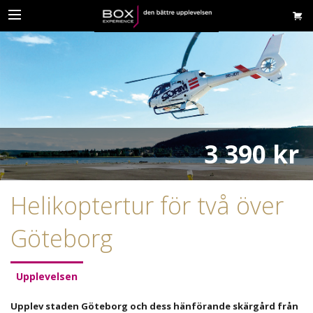
3 390 kr
Helikoptertur för två över
Göteborg
Upplevelsen
Upplev staden Göteborg och dess hänförande skärgård från