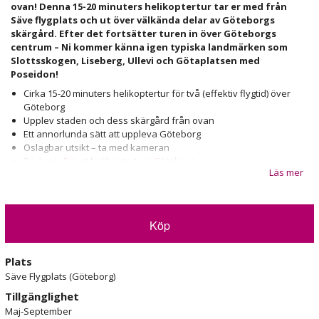
ovan! Denna 15-20 minuters helikoptertur tar er med från
Säve flygplats och ut över välkända delar av Göteborgs
skärgård. Efter det fortsätter turen in över Göteborgs
centrum – Ni kommer känna igen typiska landmärken som
Slottsskogen, Liseberg, Ullevi och Götaplatsen med
Poseidon!
Cirka 15-20 minuters helikoptertur för två (effektiv flygtid) över
Göteborg
Upplev staden och dess skärgård från ovan
Ett annorlunda sätt att uppleva Göteborg
Oslagbar utsikt – ta med kameran
Se även:
Privat helikoptertur i Göteborg
Läs mer
Upplev Helikoptertur för två över Göteborg
I någon av våra moderna helikoptrar (tex Airbus H120, Robinson R44
Clipper 2 etc), speciellt utvecklade för persontransporter och med
Köp
utmärkt utsikt, tar vi er med på oförglömlig helikoptertur över
Göteborg! Turen utgår från Säve Flygplats och tar er omgående ut
Plats
över den norra delen av stadens skärgård och ger er även vyer över
de södra delarna.
Säve Flygplats (Göteborg)
Tillgänglighet
Den norra delen präglas av ett kargare landskap, medan den södra
Maj-September
är något lummigare. Vyerna omfattar bland annat Björkö, Hönö och