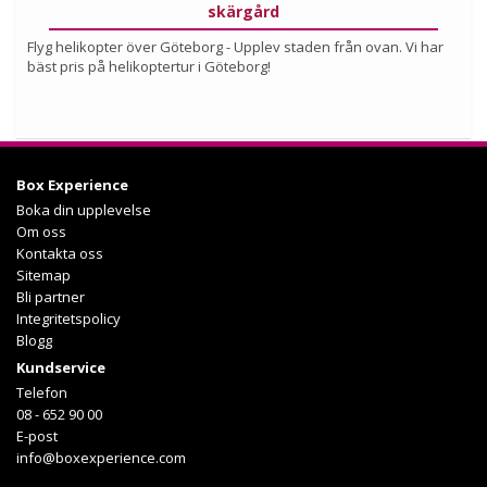
skärgård
Flyg helikopter över Göteborg - Upplev staden från ovan. Vi har
bäst pris på helikoptertur i Göteborg!
Köp
Box Experience
Läs mer om upplevelsen
Boka din upplevelse
Om oss
Kontakta oss
Sitemap
Bli partner
Integritetspolicy
Blogg
Kundservice
Telefon
08 - 652 90 00
E-post
info@boxexperience.com