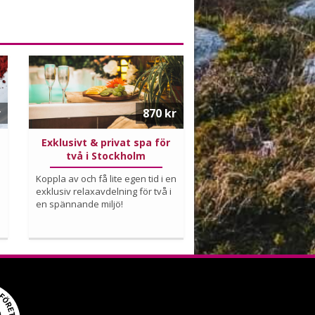
s
r
870 kr
Exklusivt & privat spa för
två i Stockholm
Koppla av och få lite egen tid i en
exklusiv relaxavdelning för två i
en spännande miljö!
Köp
Läs mer om upplevelsen