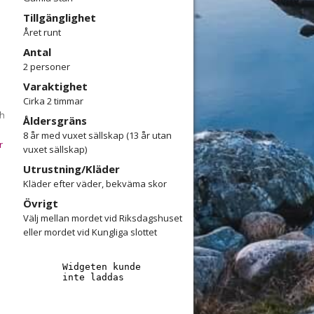
Tillgänglighet
Året runt
Antal
2 personer
Varaktighet
Cirka 2 timmar
ch
Åldersgräns
8 år med vuxet sällskap (13 år utan
r
vuxet sällskap)
Utrustning/Kläder
t
Kläder efter väder, bekväma skor
Övrigt
Välj mellan mordet vid Riksdagshuset
n
eller mordet vid Kungliga slottet
a