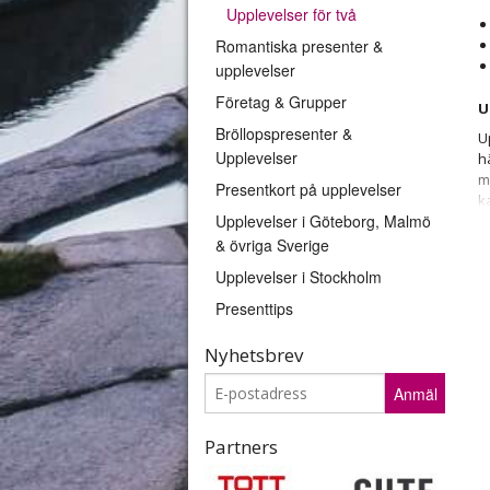
Upplevelser för två
Romantiska presenter &
upplevelser
Företag & Grupper
U
Bröllopspresenter &
U
Upplevelser
h
m
Presentkort på upplevelser
k
Upplevelser i Göteborg, Malmö
Vi
& övriga Sverige
k
t
Upplevelser i Stockholm
o
Presenttips
S
g
Nyhetsbrev
f
d
Anmäl
d
U
Partners
u
l