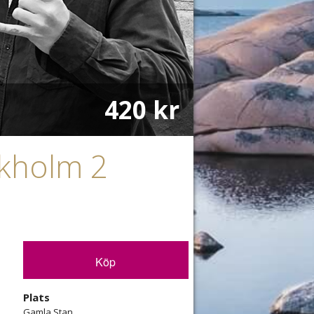
420 kr
ckholm 2
Köp
?
Plats
Gamla Stan