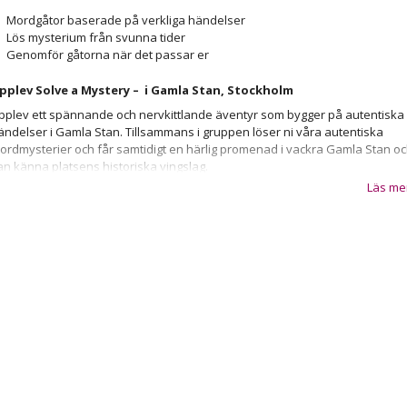
Mordgåtor baserade på verkliga händelser
Lös mysterium från svunna tider
Genomför gåtorna när det passar er
pplev Solve a Mystery – i Gamla Stan, Stockholm
pplev ett spännande och nervkittlande äventyr som bygger på autentiska
ändelser i Gamla Stan. Tillsammans i gruppen löser ni våra autentiska
ordmysterier och får samtidigt en härlig promenad i vackra Gamla Stan o
an känna platsens historiska vingslag.
Läs me
 vill bidra till att skapa förutsättningar för att familj, vänner eller varför inte
ollegorna skall kunna mötas på riktigt, ha ett par roliga och spännande
immar med Solve a Mystery, glädjas när man löser mysteriet, skratta mycke
ch skapa varaktiga minnen.
olve a Mystery är den perfekta upplevelsen om du gillar mysterier och
åtor. Alla våra gåtor är autentiska och har således en tydlig koppling till de
ysiska platsen. Efter att ni hämtat ut mysteriet på utlämningsstället är det
ags för dig och din grupp att träda i er rollen som Sherlock Holmes och lös
essa ouppklarade mysterier.
nder 1,5 till 2 timmars tid kommer ni i gruppen att få lösa olika typer av
ppgifter och ledtrådar som förhoppningsvis för er närmre och närmre en
ösning. Löser ni uppgifterna korrekt skall där finnas fina förutsättningar att