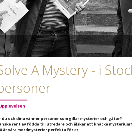
Solve A Mystery - i Sto
personer
Upplevelsen
r du och dina vänner personer som gillar mysterier och gåtor?
anske rent av födda till utredare och älskar att knäcka mysterium
å är våra mordmysterier perfekta för er!