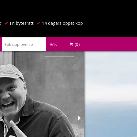
d
Fri bytesrätt
14 dagars öppet köp
Sök
(0)