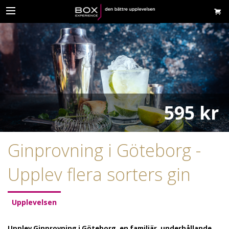
595 kr
Ginprovning i Göteborg -
Upplev flera sorters gin
Upplevelsen
Upplev Ginprovning i Göteborg, en familjär, underhållande