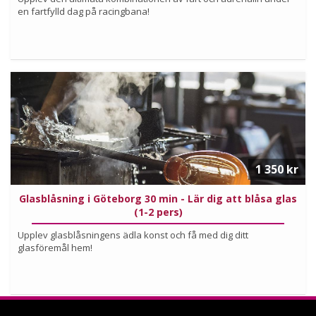
en fartfylld dag på racingbana!
Köp
Läs mer om upplevelsen
1 350 kr
Glasblåsning i Göteborg 30 min - Lär dig att blåsa glas
(1-2 pers)
Upplev glasblåsningens ädla konst och få med dig ditt
glasföremål hem!
Köp