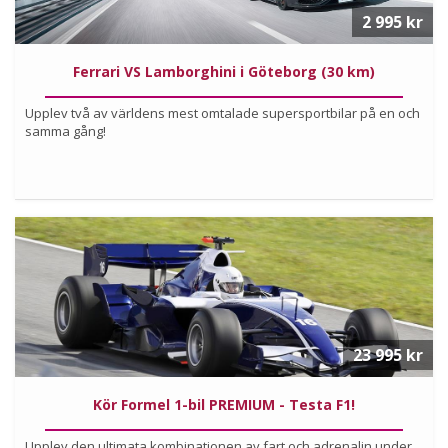
2 995 kr
Ferrari VS Lamborghini i Göteborg (30 km)
Upplev två av världens mest omtalade supersportbilar på en och
samma gång!
Köp
Läs mer om upplevelsen
23 995 kr
Kör Formel 1-bil PREMIUM - Testa F1!
Upplev den ultimata kombinationen av fart och adrenalin under