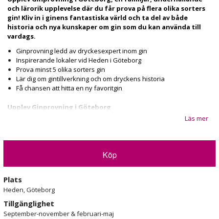
och lärorik upplevelse där du får prova på flera olika sorters
gin! Kliv in i ginens fantastiska värld och ta del av både
historia och nya kunskaper om gin som du kan använda till
vardags.
Ginprovning ledd av dryckesexpert inom gin
Inspirerande lokaler vid Heden i Göteborg
Prova minst 5 olika sorters gin
Lär dig om gintillverkning och om dryckens historia
Få chansen att hitta en ny favoritgin
Upplev Ginprovning i Göteborg
Läs mer
Välkommen att uppleva en ginprovning med flera olika typer av
ginsorter ledd av en provningsledare med lång erfarenhet inom
området! Du kommer få följa med på en resa genom ginens värld
och dess historia, uppleva dofter, smaker och få ta del av ginens
Köp
tillverkningsprocess.
Du kommer även få lära dig hemligheterna bakom ett riktigt
Plats
kvalitetgin. När alla de nya kunskaperna har sjunkit in kommer
Heden, Göteborg
gruppen tillsammans få prova minst 5 olika ginsorter och jämföra
smaker, dofter och allt annat som gör en gin unik.
Garanterat
Tillgänglighet
massvis av inspiration och nya smakupplevelser!
September-november & februari-maj