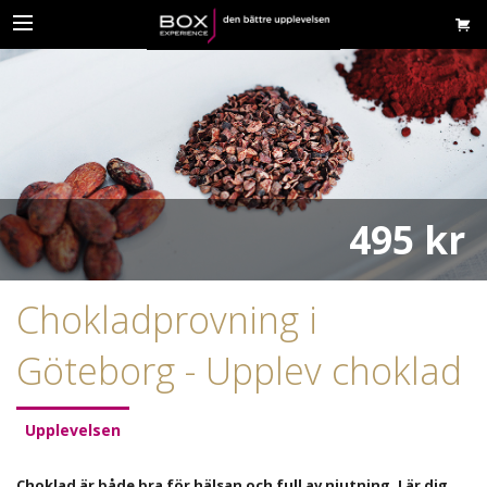
495 kr
Chokladprovning i
Göteborg - Upplev choklad
Upplevelsen
Choklad är både bra för hälsan och full av njutning. Lär dig