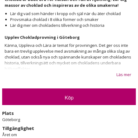
massor av choklad och inspireras av de olika smakerna!
Lär dig vad som händer i kropp och själ när du äter choklad
Provsmaka choklad i 8 olika former och smaker
Lär dig mer om chokladens tillverkning och historia
Upplev Chokladprovning i Göteborg
Känna, Uppleva och Lära är temat för provningen. Det ger oss inte
bara en trevlig upplevelse med avsmakning av många olika slag av
choklad, utan också nya och spännande kunskaper om chokladens
historia, tillverkningsätt och mycket om chokladens underbara
hälsoeffekter.
Läs mer
Vi provar mellan 8-9 olika sorters choklad och vi får även smaka på
den rena kakaobönan. Vi lär oss om vad som händer i hjärnan när vi
äter choklad och varför vi har en svaghet för just choklad. Är det
skillnad på män och kvinnor?
Köp
Vi garanterar en spännande och lärorik resa i Chokladens förlovade
land. Köp upplevelsen
Chokladprovning i Göteborg
redan idag,
Plats
till dig själv eller för att ge bort som uppskattad present!
Göteborg
Tillgänglighet
Året om