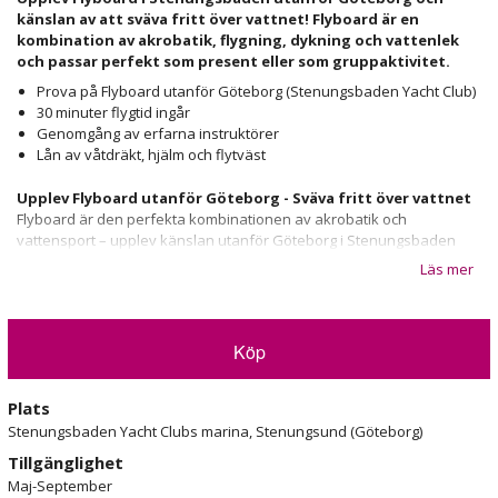
känslan av att sväva fritt över vattnet! Flyboard är en
kombination av akrobatik, flygning, dykning och vattenlek
och passar perfekt som present eller som gruppaktivitet.
Prova på Flyboard utanför Göteborg (Stenungsbaden Yacht Club)
30 minuter flygtid ingår
Genomgång av erfarna instruktörer
Lån av våtdräkt, hjälm och flytväst
Upplev Flyboard utanför Göteborg - Sväva fritt över vattnet
Flyboard är den perfekta kombinationen av akrobatik och
vattensport – upplev känslan utanför Göteborg i Stenungsbaden
tillsammans med oss!
Läs mer
Flyboard går ut på att deltagaren står på en ”bräda” med
wakeboard-bindningar. Brädan är kopplad till en 12 meter lång slang
som i sin tur är kopplad till jetstrålen från en vattenskoter. Med hjälp
Köp
av strålen från vattenskotern och två munstycken på brädan trycker
en vattenstråle deltagaren flera meter ovanför vattenytan. Man
Plats
”styr” brädan och håller balansen med hjälp av fötterna!
Stenungsbaden Yacht Clubs marina, Stenungsund (Göteborg)
Flyboard måste upplevas på egen hand för att fullt förstå känslan.
Tillgänglighet
Lån av hjälm, flytväst och våtdräkt ingår samt säkerhetsgenomgång
Maj-September
av våra erfarna instruktörer. Det finns även möjlighet att boka